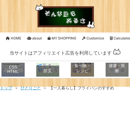
HOME
about
MY SHOPPING
Customize
Calculato
当サイトはアフィリエイト広告を利用しています
食べ物・
健康・医
CSS
防災
レシピ
療
HTML
トップ
>
ひとりごと
>
【一人暮らし】フライパンのすすめ