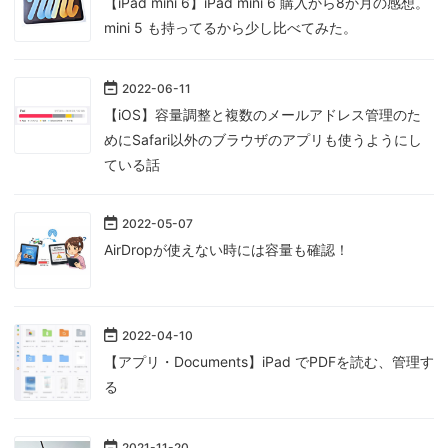
【iPad mini 6】iPad mini 6 購入から8か月の感想。
mini 5 も持ってるから少し比べてみた。
2022
-
06
-
11
【iOS】容量調整と複数のメールアドレス管理のた
めにSafari以外のブラウザのアプリも使うようにし
ている話
2022
-
05
-
07
AirDropが使えない時には容量も確認！
2022
-
04
-
10
【アプリ・Documents】iPad でPDFを読む、管理す
る
2021
-
11
-
20