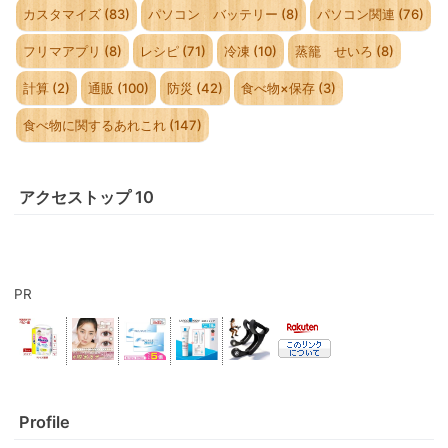
カスタマイズ (83)
パソコン バッテリー (8)
パソコン関連 (76)
フリマアプリ (8)
レシピ (71)
冷凍 (10)
蒸籠 せいろ (8)
計算 (2)
通販 (100)
防災 (42)
食べ物×保存 (3)
食べ物に関するあれこれ (147)
アクセストップ 10
PR
Profile